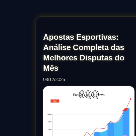
Apostas Esportivas:
Análise Completa das
Melhores Disputas do
Mês
08/12/2025