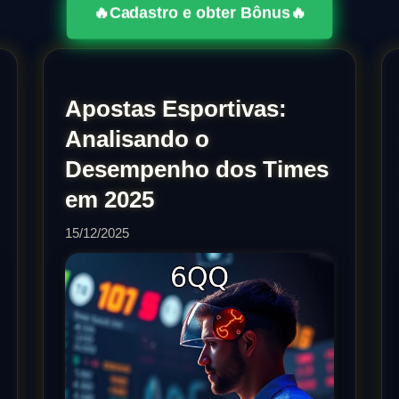
🔥Cadastro e obter Bônus🔥
Apostas Esportivas:
Analisando o
Desempenho dos Times
em 2025
15/12/2025