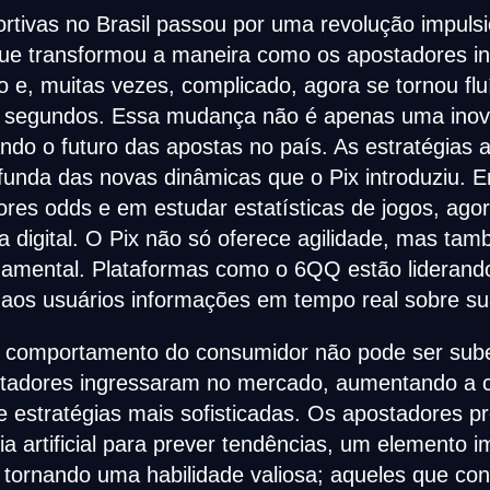
rtivas no Brasil passou por uma revolução impuls
ue transformou a maneira como os apostadores in
, muitas vezes, complicado, agora se tornou fluí
m segundos. Essa mudança não é apenas uma inov
ndo o futuro das apostas no país. As estratégias
nda das novas dinâmicas que o Pix introduziu. E
es odds e em estudar estatísticas de jogos, ago
 digital. O Pix não só oferece agilidade, mas ta
damental. Plataformas como o 6QQ estão lideran
aos usuários informações em tempo real sobre su
 o comportamento do consumidor não pode ser sube
stadores ingressaram no mercado, aumentando a c
 estratégias mais sofisticadas. Os apostadores p
cia artificial para prever tendências, um elemento
e tornando uma habilidade valiosa; aqueles que c