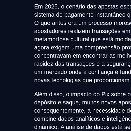
Em 2025, o cenário das apostas espo
sistema de pagamento instantâneo q
O que antes era um processo moroso e
apostadores realizem transações e
metamorfose cultural que está molda
agora exigem uma compreensão profu
concentravam em encontrar as melhor
rapidez das transações e a segurança
um mercado onde a confiança é fun
novas tecnologias que proporcionam 
Além disso, o impacto do Pix sobre
depósito e saque, muitos novos apo
consequentemente, a necessidade de
combine dados analíticos e inteligên
dinâmico. A análise de dados está s