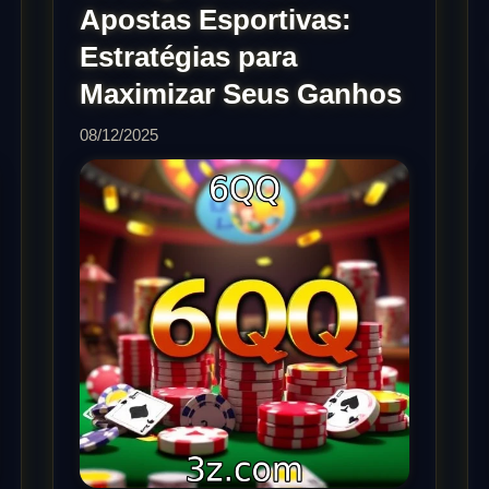
Apostas Esportivas:
Estratégias para
Maximizar Seus Ganhos
08/12/2025