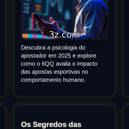
Descubra a psicologia do
apostador em 2025 e explore
como o 6QQ avalia o impacto
das apostas esportivas no
comportamento humano.
Os Segredos das