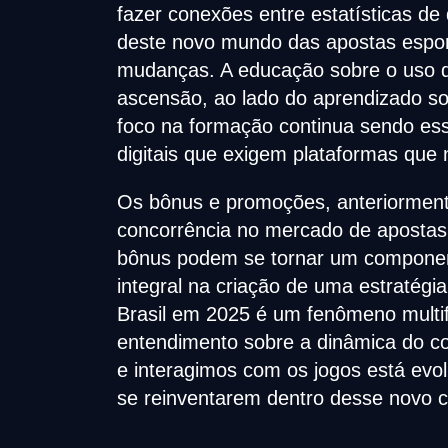
fazer conexões entre estatísticas d
deste novo mundo das apostas espor
mudanças. A educação sobre o uso d
ascensão, ao lado do aprendizado so
foco na formação continua sendo ess
digitais que exigem plataformas qu
Os bônus e promoções, anteriorment
concorrência no mercado de apostas o
bônus podem se tornar um componente
integral na criação de uma estratég
Brasil em 2025 é um fenômeno multif
entendimento sobre a dinâmica do c
e interagimos com os jogos está evo
se reinventarem dentro desse novo 