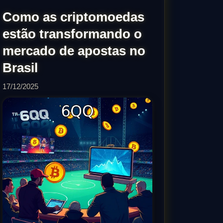
Como as criptomoedas
estão transformando o
mercado de apostas no
Brasil
17/12/2025