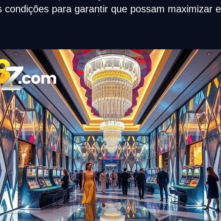
 condições para garantir que possam maximizar e