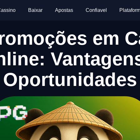
assino
Baixar
Apostas
Confiavel
Platafor
romoções em C
line: Vantagen
Oportunidades