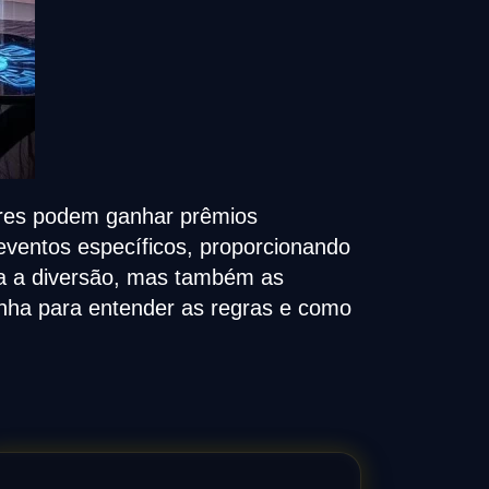
ores podem ganhar prêmios
eventos específicos, proporcionando
ta a diversão, mas também as
anha para entender as regras e como