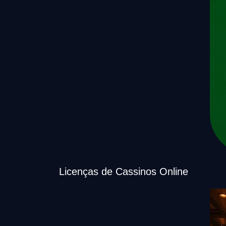
Licenças de Cassinos Online