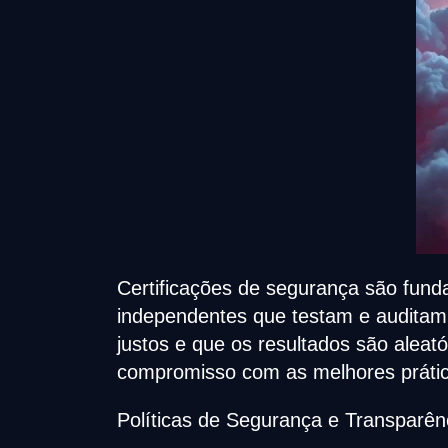
Certificações de segurança são funda
independentes que testam e auditam 
justos e que os resultados são alea
compromisso com as melhores prátic
Políticas de Segurança e Transparên