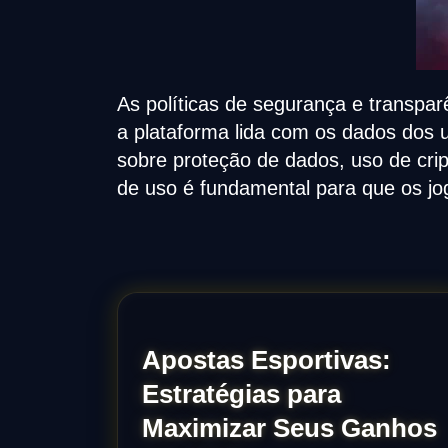
As políticas de segurança e transparê
a plataforma lida com os dados dos u
sobre proteção de dados, uso de crip
de uso é fundamental para que os jo
Apostas Esportivas:
Estratégias para
Maximizar Seus Ganhos