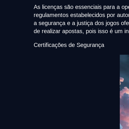
As licenças são essenciais para a o
regulamentos estabelecidos por auto
a segurança e a justiça dos jogos of
de realizar apostas, pois isso é um 
Certificações de Segurança