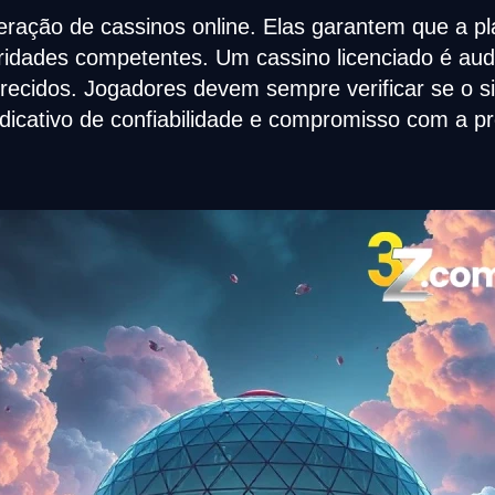
peração de cassinos online. Elas garantem que a p
ridades competentes. Um cassino licenciado é aud
erecidos. Jogadores devem sempre verificar se o si
indicativo de confiabilidade e compromisso com a 