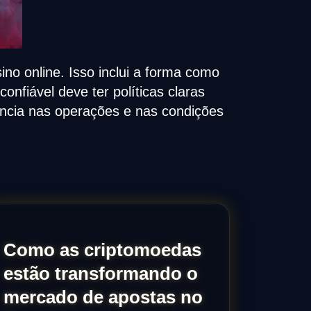
ino online. Isso inclui a forma como
nfiável deve ter políticas claras
rência nas operações e nas condições
Como as criptomoedas
estão transformando o
mercado de apostas no