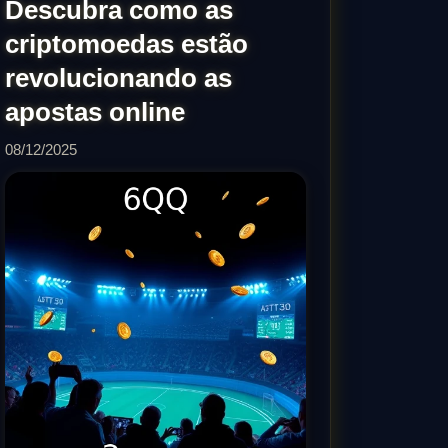
Descubra como as
criptomoedas estão
revolucionando as
apostas online
08/12/2025