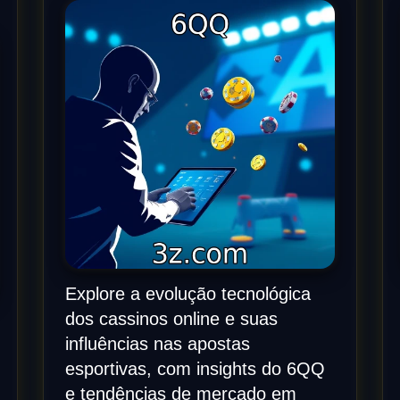
Explore a evolução tecnológica
dos cassinos online e suas
influências nas apostas
esportivas, com insights do 6QQ
e tendências de mercado em