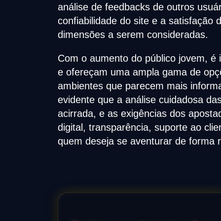
análise de feedbacks de outros usuá
confiabilidade do site e a satisfaçã
dimensões a serem consideradas.
Com o aumento do público jovem, é 
e ofereçam uma ampla gama de opçõ
ambientes que parecem mais informa
evidente que a análise cuidadosa das
acirrada, e as exigências dos apost
digital, transparência, suporte ao 
quem deseja se aventurar de forma r