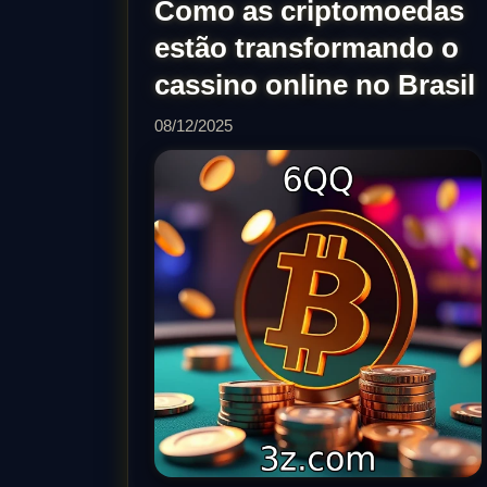
Como as criptomoedas
estão transformando o
cassino online no Brasil
08/12/2025